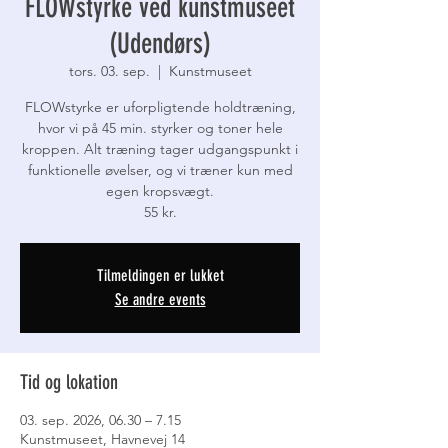
FLOWstyrke ved kunstmuseet
(Udendørs)
tors. 03. sep.
  |  
Kunstmuseet
FLOWstyrke er uforpligtende holdtræning,
hvor vi på 45 min. styrker og toner hele
kroppen. Alt træning tager udgangspunkt i
funktionelle øvelser, og vi træner kun med
egen kropsvægt.
55 kr.
Tilmeldingen er lukket
Se andre events
Tid og lokation
03. sep. 2026, 06.30 – 7.15
Kunstmuseet, Havnevej 14