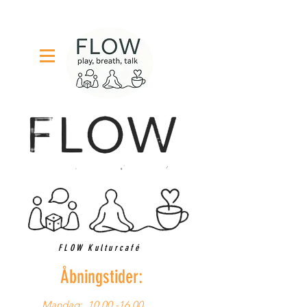
FLOW Kulturcafé
Åbningstider:
Mandag:
10.00 -16.00