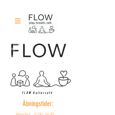
FLOW Kulturcafé
Åbningstider:
Mandag:
10.00 -16.00