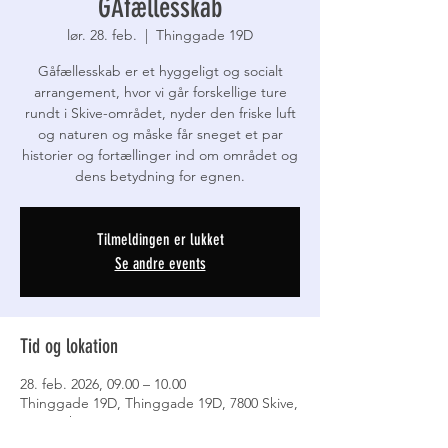
GÅfællesskab
lør. 28. feb.
  |  
Thinggade 19D
Gåfællesskab er et hyggeligt og socialt
arrangement, hvor vi går forskellige ture
rundt i Skive-området, nyder den friske luft
og naturen og måske får sneget et par
historier og fortællinger ind om området og
Tilmeldingen er lukket
Se andre events
Tid og lokation
28. feb. 2026, 09.00 – 10.00
Thinggade 19D, Thinggade 19D, 7800 Skive,
Danmark