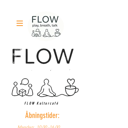
FLOW Kulturcafé
Åbningstider:
Mandag:
10.00 -16.00