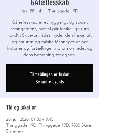
GÅfællesskab
tirs. 28. jul.
  |  
Thinggade 19D
Gåfællesskab er et hyggeligt og socialt
arrangement, hvor vi går forskellige ture
rundt i Skive-området, nyder den friske luft
og naturen og måske får sneget et par
historier og fortællinger ind om området og
dens betydning for egnen.
Tilmeldingen er lukket
Se andre events
Tid og lokation
28. jul. 2026, 09.00 – 9.45
Thinggade 19D, Thinggade 19D, 7800 Skive,
Danmark