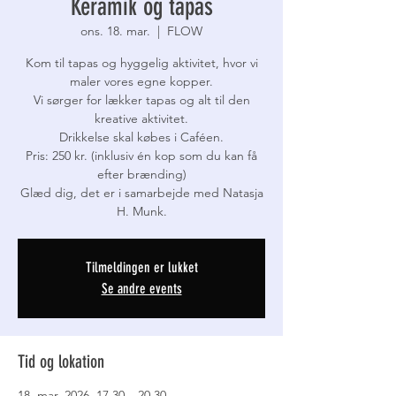
Keramik og tapas
ons. 18. mar.
  |  
FLOW
Kom til tapas og hyggelig aktivitet, hvor vi
maler vores egne kopper.
Vi sørger for lækker tapas og alt til den
kreative aktivitet.
Drikkelse skal købes i Caféen.
Pris: 250 kr. (inklusiv én kop som du kan få
efter brænding)
Glæd dig, det er i samarbejde med Natasja
Tilmeldingen er lukket
Se andre events
Tid og lokation
18. mar. 2026, 17.30 – 20.30