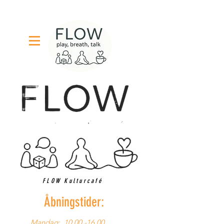
FLOW Kulturcafé
Åbningstider:
Mandag:
10.00 -16.00