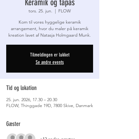
Keramik og tapas
tors. 25. jun.
  |  
FLOW
Kom til vores hyggelige keramik
arrangement, hvor du maler på keramik
kreation lavet af Natasja Holmgaard Munk.
Tilmeldingen er lukket
Se andre events
Tid og lokation
25. jun. 2026, 17.30 – 20.30
FLOW, Thinggade 19D, 7800 Skive, Danmark
Gæster
+12 andre gæster