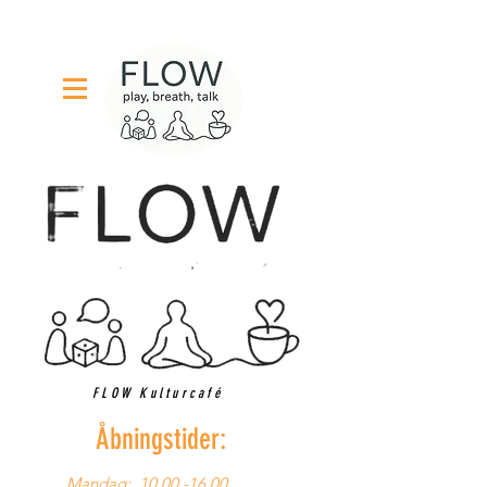
FLOW Kulturcafé
Åbningstider:
Mandag:
10.00 -16.00