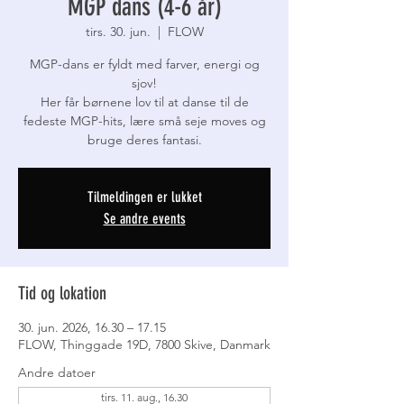
MGP dans (4-6 år)
tirs. 30. jun.
  |  
FLOW
MGP-dans er fyldt med farver, energi og
sjov!
Her får børnene lov til at danse til de
fedeste MGP-hits, lære små seje moves og
bruge deres fantasi.
Tilmeldingen er lukket
Se andre events
Tid og lokation
30. jun. 2026, 16.30 – 17.15
FLOW, Thinggade 19D, 7800 Skive, Danmark
Andre datoer
tirs. 11. aug., 16.30