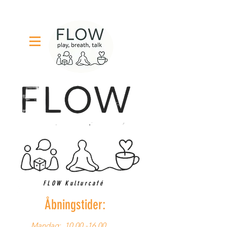
FLOW Kulturcafé
Åbningstider:
Mandag:
10.00 -16.00