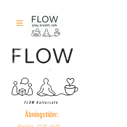
FLOW Kulturcafé
Åbningstider:
Mandag:
10.00 -16.00