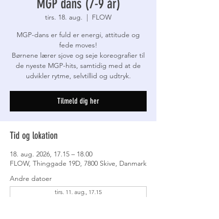
MGP dans (7-9 år)
tirs. 18. aug.
  |  
FLOW
MGP-dans er fuld er energi, attitude og
fede moves!
Børnene lærer sjove og seje koreografier til
de nyeste MGP-hits, samtidig med at de
udvikler rytme, selvtillid og udtryk.
Tilmeld dig her
Tid og lokation
18. aug. 2026, 17.15 – 18.00
FLOW, Thinggade 19D, 7800 Skive, Danmark
Andre datoer
tirs. 11. aug., 17.15
tirs. 25. aug., 17.15
tirs. 01. sep., 17.15