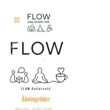
FLOW Kulturcafé
Åbningstider:
Mandag:
10.00 -16.00