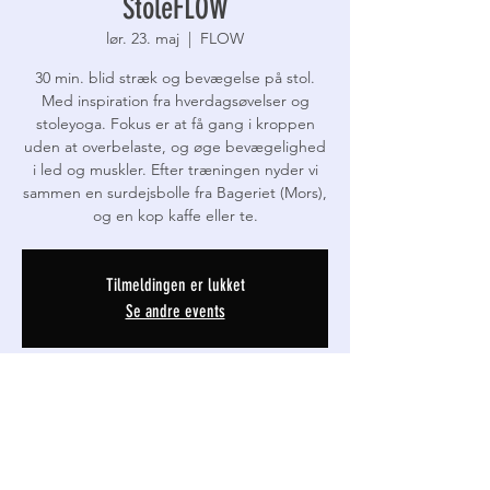
StoleFLOW
lør. 23. maj
  |  
FLOW
30 min. blid stræk og bevægelse på stol.
Med inspiration fra hverdagsøvelser og
stoleyoga. Fokus er at få gang i kroppen
uden at overbelaste, og øge bevægelighed
i led og muskler. Efter træningen nyder vi
sammen en surdejsbolle fra Bageriet (Mors),
og en kop kaffe eller te.
Tilmeldingen er lukket
Se andre events
Tid og lokation
23. maj 2026, 09.30 – 10.15
FLOW, Thinggade 19D, 7800 Skive, Danmark