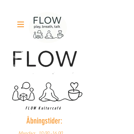
FLOW Kulturcafé
Åbningstider:
Mandag:
10.00 -16.00