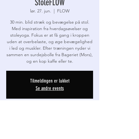
StoleFLOW
lør. 27. jun.
  |  
FLOW
30 min. blid stræk og bevægelse på stol.
Med inspiration fra hverdagsøvelser og
stoleyoga. Fokus er at få gang i kroppen
uden at overbelaste, og øge bevægelighed
i led og muskler. Efter træningen nyder vi
sammen en surdejsbolle fra Bageriet (Mors),
og en kop kaffe eller te.
Tilmeldingen er lukket
Se andre events
Tid og lokation
27. jun. 2026, 09.30 – 10.15
FLOW, Thinggade 19D, 7800 Skive, Danmark