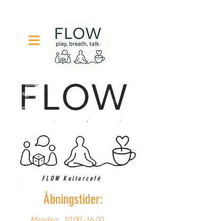
FLOW Kulturcafé
Åbningstider:
Mandag:
10.00 -16.00