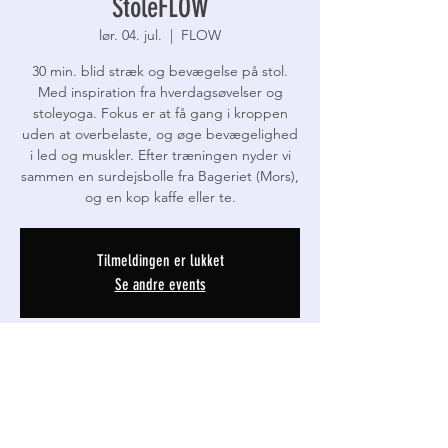
StoleFLOW
lør. 04. jul.
  |  
FLOW
30 min. blid stræk og bevægelse på stol.
Med inspiration fra hverdagsøvelser og
stoleyoga. Fokus er at få gang i kroppen
uden at overbelaste, og øge bevægelighed
i led og muskler. Efter træningen nyder vi
sammen en surdejsbolle fra Bageriet (Mors),
og en kop kaffe eller te.
Tilmeldingen er lukket
Se andre events
Tid og lokation
04. jul. 2026, 09.30 – 10.30
FLOW, Thinggade 19D, 7800 Skive, Danmark