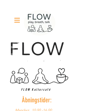
FLOW Kulturcafé
Åbningstider:
Mandag:
10.00 -16.00