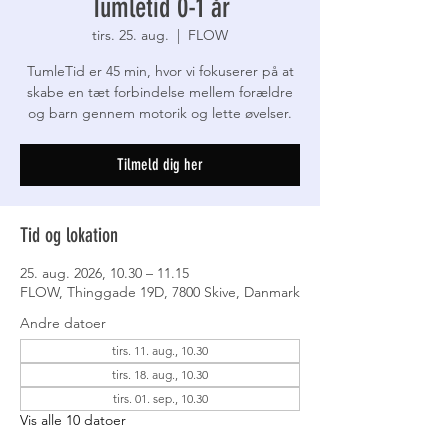
Tumletid 0-1 år
tirs. 25. aug.
  |  
FLOW
TumleTid er 45 min, hvor vi fokuserer på at
skabe en tæt forbindelse mellem forældre
og barn gennem motorik og lette øvelser.
Tilmeld dig her
Tid og lokation
25. aug. 2026, 10.30 – 11.15
FLOW, Thinggade 19D, 7800 Skive, Danmark
Andre datoer
tirs. 11. aug., 10.30
tirs. 18. aug., 10.30
tirs. 01. sep., 10.30
Vis alle 10 datoer