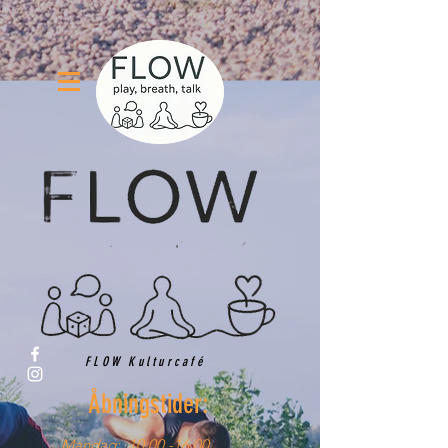
FLOW Kulturcafé
Åbningstider:
Mandag:
10.00 -16.00