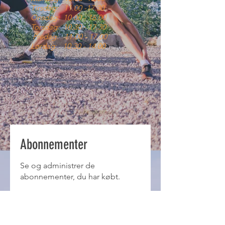
Tirsdag:
11.00 -17.30
Onsdag:
10.00 - 16.00
Torsdag:
10.30 - 17.30
Fredag:
11.00 - 17.00
Lørdag:
10.30 - 14.00
Abonnementer
Se og administrer de
abonnementer, du har købt.
Ingen købte