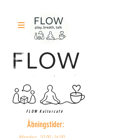
FLOW Kulturcafé
Åbningstider:
Mandag:
10.00 -16.00