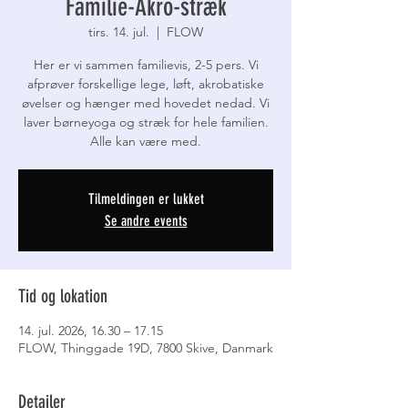
Familie-Akro-stræk
tirs. 14. jul.
  |  
FLOW
Her er vi sammen familievis, 2-5 pers. Vi
afprøver forskellige lege, løft, akrobatiske
øvelser og hænger med hovedet nedad. Vi
laver børneyoga og stræk for hele familien.
Alle kan være med.
Tilmeldingen er lukket
Se andre events
Tid og lokation
14. jul. 2026, 16.30 – 17.15
FLOW, Thinggade 19D, 7800 Skive, Danmark
Detajler