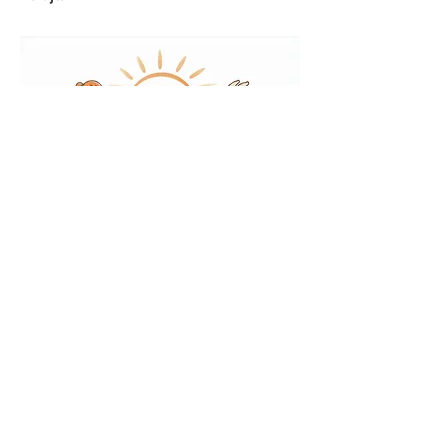
Har du skader, eller er nervøs for løft eller 
lign. skal du blot informere os 
inden.
  Man 
kan også være med ved at støtte, 
opmuntre og en hjælpende hånd. Der vil 
være gode stræk for kroppen for både 
børn og voksne. 
Det er bedst at være 2 el. flere, da flere af 
øvelserne laves sammen. Børn er meget 