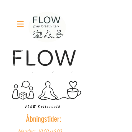
FLOW Kulturcafé
Åbningstider:
Mandag:
10.00 -16.00