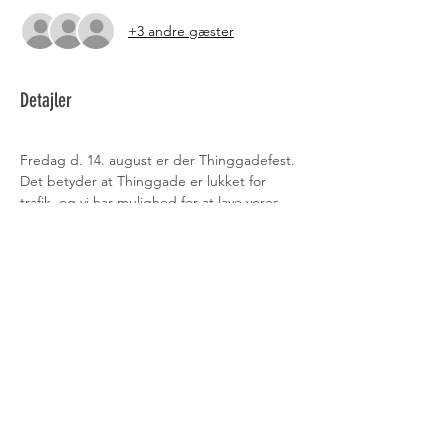
+3 andre gæster
Detajler
Fredag d. 14. august er der Thinggadefest. 
Det betyder at Thinggade er lukket for 
trafik, og vi har mulighed for at lave vores 
FLOW - colour-run. 
Vi sætter igang fra Thinggade 19 kl. 15.30 - 
med et sjovt startskud af farve og vand. 
Man skal tage en lys trøje på - som man 
ikke er alt for øm overfor. Eller man kan 
købe en T-shirt under tilmeldingen. 
Man skal regne med at blive lidt våd og få 
farve på tøjet. (Det går af i vask) Det er for 
sjov og skal være festligt og sjovt for alle 
aldre. 
Tag gerne et par solbriller på - så du ikke 