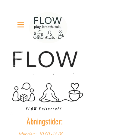
FLOW Kulturcafé
Åbningstider:
Mandag:
10.00 -16.00