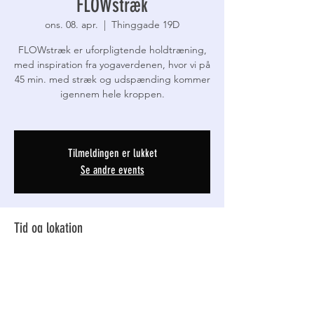
FLOWstræk
ons. 08. apr.
  |  
Thinggade 19D
FLOWstræk er uforpligtende holdtræning,
med inspiration fra yogaverdenen, hvor vi på
45 min. med stræk og udspænding kommer
igennem hele kroppen.
Tilmeldingen er lukket
Se andre events
Tid og lokation
08. apr. 2026, 08.30 – 9.20
Thinggade 19D, Thinggade 19D, 7800 Skive,
Danmark