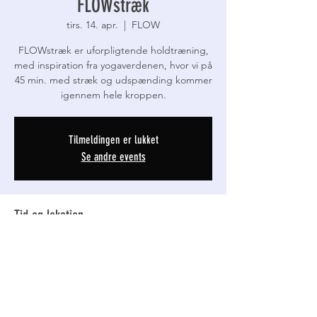
FLOWstræk
tirs. 14. apr.
  |  
FLOW
FLOWstræk er uforpligtende holdtræning,
med inspiration fra yogaverdenen, hvor vi på
45 min. med stræk og udspænding kommer
igennem hele kroppen.
Tilmeldingen er lukket
Se andre events
Tid og lokation
14. apr. 2026, 17.30 – 18.15
FLOW, Thinggade 19D, 7800 Skive, Danmark
Detajler