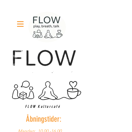
FLOW Kulturcafé
Åbningstider:
Mandag:
10.00 -16.00