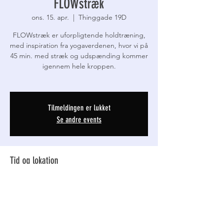
FLOWstræk
ons. 15. apr.
  |  
Thinggade 19D
FLOWstræk er uforpligtende holdtræning,
med inspiration fra yogaverdenen, hvor vi på
45 min. med stræk og udspænding kommer
igennem hele kroppen.
Tilmeldingen er lukket
Se andre events
Tid og lokation
15. apr. 2026, 08.30 – 9.20
Thinggade 19D, Thinggade 19D, 7800 Skive,
Danmark