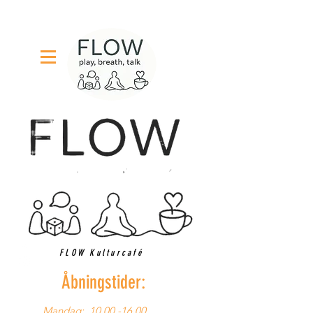
FLOW Kulturcafé
Åbningstider:
Mandag:
10.00 -16.00