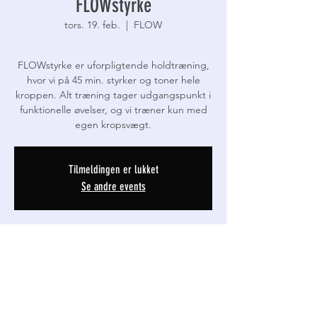
FLOWstyrke
tors. 19. feb.
  |  
FLOW
FLOWstyrke er uforpligtende holdtræning,
hvor vi på 45 min. styrker og toner hele
kroppen. Alt træning tager udgangspunkt i
funktionelle øvelser, og vi træner kun med
Tilmeldingen er lukket
Se andre events
Tid og lokation
19. feb. 2026, 06.30 – 7.20
FLOW, Thinggade 19D, 7800 Skive, Danmark