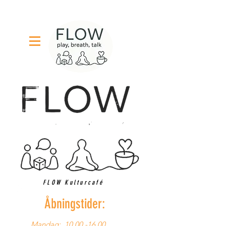
FLOW Kulturcafé
Åbningstider:
Mandag:
10.00 -16.00