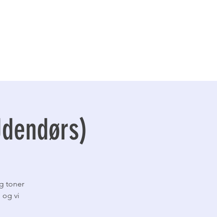
Udendørs)
g toner
 og vi