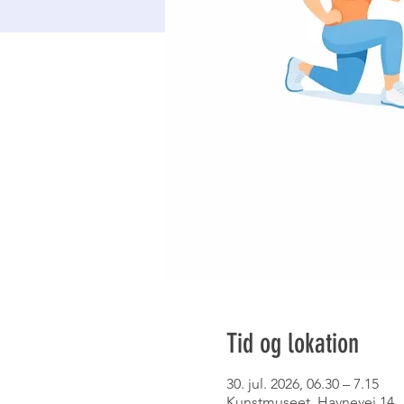
Tid og lokation
30. jul. 2026, 06.30 – 7.15
Kunstmuseet, Havnevej 14