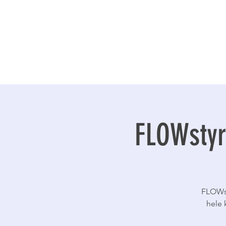
FLOWstyr
FLOWst
hele 