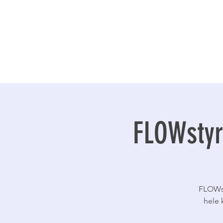
FLOWstyr
FLOWst
hele 