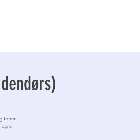
Udendørs)
g toner
 og vi