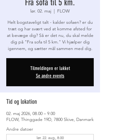
Fra sofa til 5 km.
lør. 02. maj
  |  
FLOW
Helt bogstaveligt talt - kalder sofaen? er du
træt og har svært ved at komme afsted for
at bevæge dig? Så er det nu, du skal melde
dig på "Fra sofa til 5 km." Vi hjælper dig
igennem, og sætter mål sammen med dig.
Tilmeldingen er lukket
Se andre events
Tid og lokation
02. maj 2026, 08.00 – 9.00
FLOW, Thinggade 19D, 7800 Skive, Danmark
Andre datoer
lør. 22. aug., 8.00