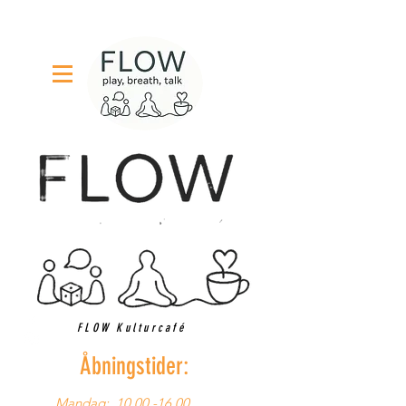
FLOW Kulturcafé
Åbningstider:
Mandag:
10.00 -16.00