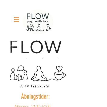
FLOW Kulturcafé
Åbningstider:
Mandag:
10.00 -16.00