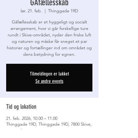
GÅfællesskab
lør. 21. feb.
  |  
Thinggade 19D
Gåfællesskab er et hyggeligt og socialt
arrangement, hvor vi går forskellige ture
rundt i Skive-området, nyder den friske luft
og naturen og måske får sneget et par
historier og fortællinger ind om området og
Tilmeldingen er lukket
Se andre events
Tid og lokation
21. feb. 2026, 10.00 – 11.00
Thinggade 19D, Thinggade 19D, 7800 Skive,
Danmark