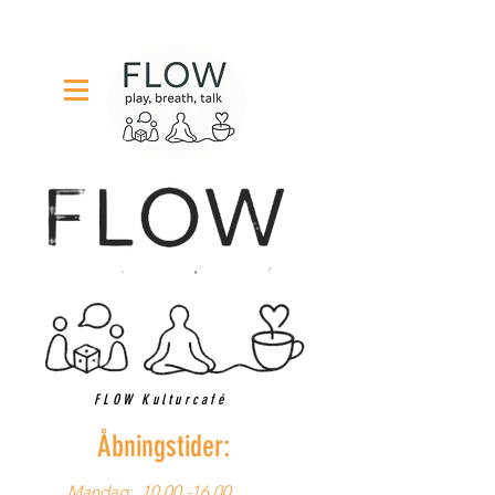
FLOW Kulturcafé
Åbningstider:
Mandag:
10.00 -16.00