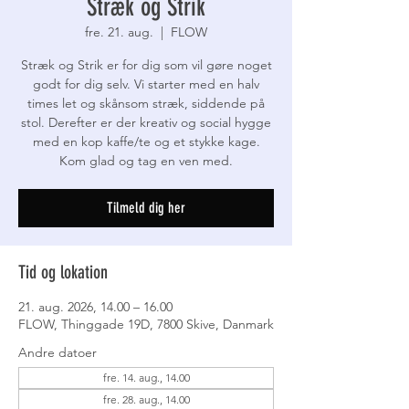
Stræk og Strik
fre. 21. aug.
  |  
FLOW
Stræk og Strik er for dig som vil gøre noget
godt for dig selv. Vi starter med en halv
times let og skånsom stræk, siddende på
stol. Derefter er der kreativ og social hygge
med en kop kaffe/te og et stykke kage.
Kom glad og tag en ven med.
Tilmeld dig her
Tid og lokation
21. aug. 2026, 14.00 – 16.00
FLOW, Thinggade 19D, 7800 Skive, Danmark
Andre datoer
fre. 14. aug., 14.00
fre. 28. aug., 14.00