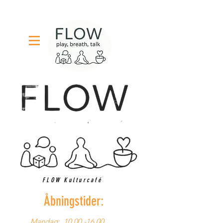
FLOW Kulturcafé
Åbningstider:
Mandag:
10.00 -16.00