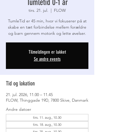
Tumletid 0-1 år
tirs. 21. jul.
  |  
FLOW
TumleTid er 45 min, hvor vi fokuserer på at
skabe en tæt forbindelse mellem forældre
og barn gennem motorik og lette øvelser.
Tilmeldingen er lukket
Se andre events
Tid og lokation
21. jul. 2026, 11.00 – 11.45
FLOW, Thinggade 19D, 7800 Skive, Danmark
Andre datoer
tirs. 11. aug., 10.30
tirs. 18. aug., 10.30
tirs. 25. aug., 10.30