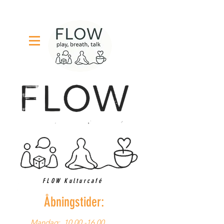
FLOW Kulturcafé
Åbningstider:
Mandag:
10.00 -16.00