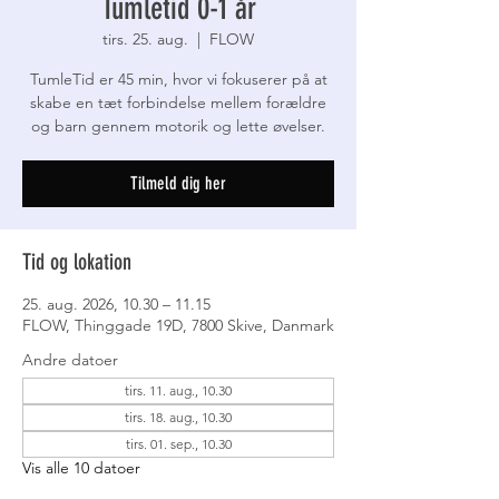
Tumletid 0-1 år
tirs. 25. aug.
  |  
FLOW
TumleTid er 45 min, hvor vi fokuserer på at
skabe en tæt forbindelse mellem forældre
og barn gennem motorik og lette øvelser.
Tilmeld dig her
Tid og lokation
25. aug. 2026, 10.30 – 11.15
FLOW, Thinggade 19D, 7800 Skive, Danmark
Andre datoer
tirs. 11. aug., 10.30
tirs. 18. aug., 10.30
tirs. 01. sep., 10.30
Vis alle 10 datoer