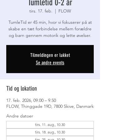
Tumletid 0-2 år
tirs. 17. feb.
  |  
FLOW
TumleTid er 45 min, hvor vi fokuserer på at
skabe en tæt forbindelse mellem forældre
og barn gennem motorik og lette øvelser.
Tilmeldingen er lukket
Se andre events
Tid og lokation
17. feb. 2026, 09.00 – 9.50
FLOW, Thinggade 19D, 7800 Skive, Danmark
Andre datoer
tirs. 11. aug., 10.30
tirs. 18. aug., 10.30
tirs. 25. aug., 10.30