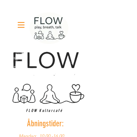
FLOW Kulturcafé
Åbningstider:
Mandag:
10.00 -16.00