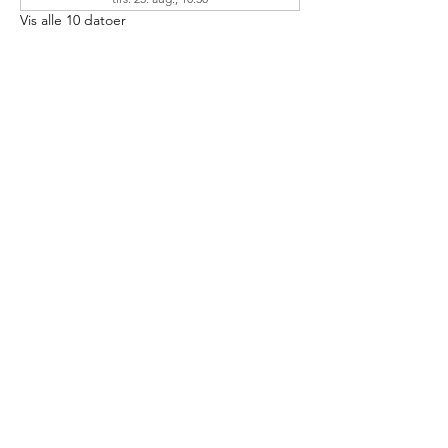
Vis alle 10 datoer
Gæster
+4 andre gæster
Detajler
Efter træningen nyder vi en morgenbolle 