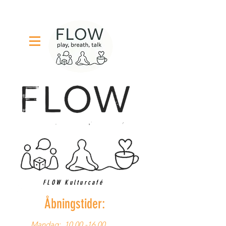
FLOW Kulturcafé
Åbningstider:
Mandag:
10.00 -16.00