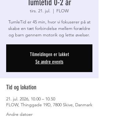
Tumletid 0-2 år
tirs. 21. jul.
  |  
FLOW
TumleTid er 45 min, hvor vi fokuserer på at
skabe en tæt forbindelse mellem forældre
og barn gennem motorik og lette øvelser.
Tilmeldingen er lukket
Se andre events
Tid og lokation
21. jul. 2026, 10.00 – 10.50
FLOW, Thinggade 19D, 7800 Skive, Danmark
Andre datoer
tirs. 11. aug., 10.30
tirs. 18. aug., 10.30
tirs. 25. aug., 10.30